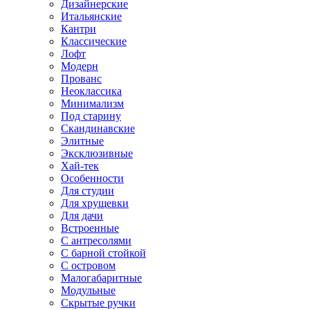
Дизайнерские
Итальянские
Кантри
Классические
Лофт
Модерн
Прованс
Неоклассика
Минимализм
Под старину
Скандинавские
Элитные
Эксклюзивные
Хай-тек
Особенности
Для студии
Для хрущевки
Для дачи
Встроенные
С антресолями
С барной стойкой
С островом
Малогабаритные
Модульные
Скрытые ручки