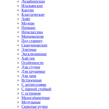
Дизайнерские
Итальянские
Кантри
Классические
Лофт
Модерн
Прованс
Неоклассика
Минимализм
Под старину
Скандинавские
Элитные
Эксклюзивные
Хай-тек
Особенности
Для студии
Для хрущевки
Для дачи
Встроенные
С антресолями
С барной стойкой
С островом
Малогабаритные
Модульные
Скрытые ручки