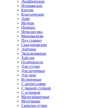
Дизайнерские
Итальянские
Кантри
Классические
Лофт
Модерн
Прованс
Неоклассика
Минимализм
Под старину
Скандинавские
Элитные
Эксклюзивные
Хай-тек
Особенности
Для студии
Для хрущевки
Для дачи
Встроенные
С антресолями
С барной стойкой
С островом
Малогабаритные
Модульные
Скрытые ручки