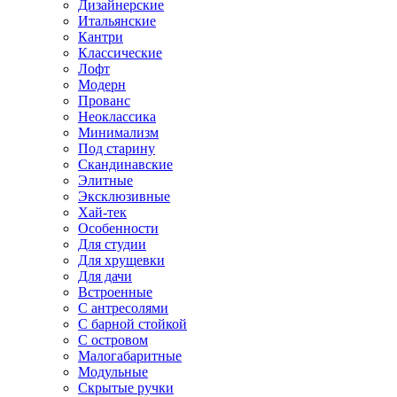
Дизайнерские
Итальянские
Кантри
Классические
Лофт
Модерн
Прованс
Неоклассика
Минимализм
Под старину
Скандинавские
Элитные
Эксклюзивные
Хай-тек
Особенности
Для студии
Для хрущевки
Для дачи
Встроенные
С антресолями
С барной стойкой
С островом
Малогабаритные
Модульные
Скрытые ручки