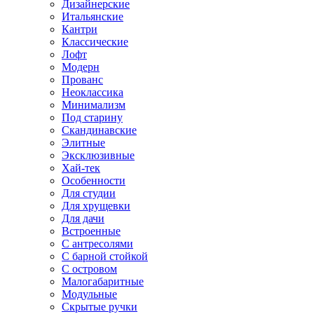
Дизайнерские
Итальянские
Кантри
Классические
Лофт
Модерн
Прованс
Неоклассика
Минимализм
Под старину
Скандинавские
Элитные
Эксклюзивные
Хай-тек
Особенности
Для студии
Для хрущевки
Для дачи
Встроенные
С антресолями
С барной стойкой
С островом
Малогабаритные
Модульные
Скрытые ручки