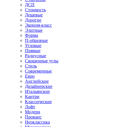
ДСП
Стоимость
Дешевые
Дорогие
Эконом-класс
Элитные
Форма
П-образные
Угловые
Прямые
Радиусные
Скошенные углы
Стиль
Современные
Евро
Английские
Дизайнерские
Итальянские
Кантри
Классические
Лофт
Модерн
Прованс
Неоклассика