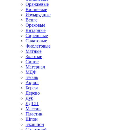
Оранжевые
Вишневые
Изумрудные
Венге
Ореховые
Янтарные
Сиреневые
Салатовые
Фиолетовые
Мятные
Золотые
Синие
Материал
МДФ
Эмаль
Акрил
Береза
Дерево
Дуб
ЛДСП
Массив
Пластик
Шпон
Экошпон
С патиной