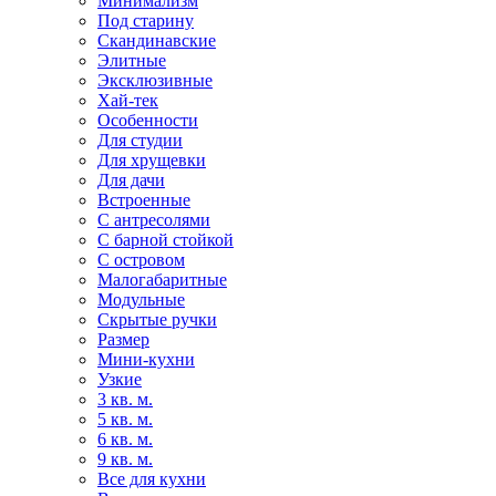
Минимализм
Под старину
Скандинавские
Элитные
Эксклюзивные
Хай-тек
Особенности
Для студии
Для хрущевки
Для дачи
Встроенные
С антресолями
С барной стойкой
С островом
Малогабаритные
Модульные
Скрытые ручки
Размер
Мини-кухни
Узкие
3 кв. м.
5 кв. м.
6 кв. м.
9 кв. м.
Все для кухни