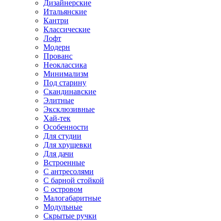
Дизайнерские
Итальянские
Кантри
Классические
Лофт
Модерн
Прованс
Неоклассика
Минимализм
Под старину
Скандинавские
Элитные
Эксклюзивные
Хай-тек
Особенности
Для студии
Для хрущевки
Для дачи
Встроенные
С антресолями
С барной стойкой
С островом
Малогабаритные
Модульные
Скрытые ручки