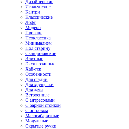
Дизайнерские
Итальянские
Кантри
Классические
Лофт
Модерн
Прованс
Неоклассика
Минимализм
Под старину
Скандинавские
Элитные
Эксклюзивные
Хай-тек
Особенности
Для студии
Для хрущевки
Для дачи
Встроенные
С антресолями
С барной стойкой
С островом
Малогабаритные
Модульные
Скрытые ручки