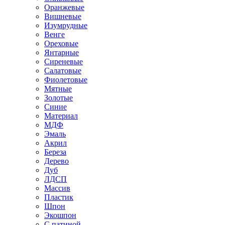
Оранжевые
Вишневые
Изумрудные
Венге
Ореховые
Янтарные
Сиреневые
Салатовые
Фиолетовые
Мятные
Золотые
Синие
Материал
МДФ
Эмаль
Акрил
Береза
Дерево
Дуб
ЛДСП
Массив
Пластик
Шпон
Экошпон
С патиной