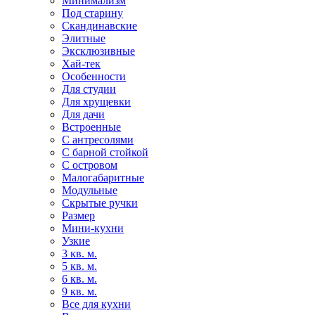
Минимализм
Под старину
Скандинавские
Элитные
Эксклюзивные
Хай-тек
Особенности
Для студии
Для хрущевки
Для дачи
Встроенные
С антресолями
С барной стойкой
С островом
Малогабаритные
Модульные
Скрытые ручки
Размер
Мини-кухни
Узкие
3 кв. м.
5 кв. м.
6 кв. м.
9 кв. м.
Все для кухни