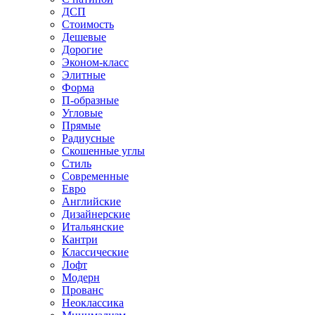
ДСП
Стоимость
Дешевые
Дорогие
Эконом-класс
Элитные
Форма
П-образные
Угловые
Прямые
Радиусные
Скошенные углы
Стиль
Современные
Евро
Английские
Дизайнерские
Итальянские
Кантри
Классические
Лофт
Модерн
Прованс
Неоклассика