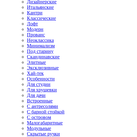
Дизайнерские
Итальянские
Кантри
Классические
Лофт
Модерн
Прованс
Неоклассика
Минимализм
Под старину
Скандинавские
Элитные
Эксклюзивные
Хай-тек
Особенности
Для студии
Для хрущевки
Для дачи
Встроенные
С антресолями
С барной стойкой
С островом
Малогабаритные
Модульные
Скрытые ручки