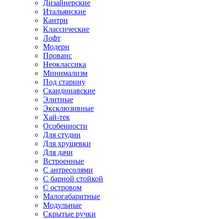
Дизайнерские
Итальянские
Кантри
Классические
Лофт
Модерн
Прованс
Неоклассика
Минимализм
Под старину
Скандинавские
Элитные
Эксклюзивные
Хай-тек
Особенности
Для студии
Для хрущевки
Для дачи
Встроенные
С антресолями
С барной стойкой
С островом
Малогабаритные
Модульные
Скрытые ручки