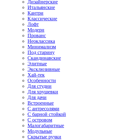
Дизайнерские
Итальянские
Кантри
Классические
Лофт
Модерн
Прованс
Неоклассика
Минимализм
Под старину
Скандинавские
Элитные
Эксклюзивные
Хай-тек
Особенности
Для студии
Для хрущевки
Для дачи
Встроенные
С антресолями
С барной стойкой
С островом
Малогабаритные
Модульные
Скрытые ручки