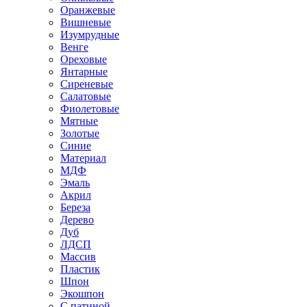
Оранжевые
Вишневые
Изумрудные
Венге
Ореховые
Янтарные
Сиреневые
Салатовые
Фиолетовые
Мятные
Золотые
Синие
Материал
МДФ
Эмаль
Акрил
Береза
Дерево
Дуб
ЛДСП
Массив
Пластик
Шпон
Экошпон
С патиной