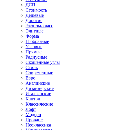
ДСП
Стоимость
Дешевые
Дорогие
Эконом-класс
Элитные
Форма
П-образные
Угловые
Прямые
Радиусные
Скошенные углы
Стиль
Современные
Евро
Английские
Дизайнерские
Итальянские
Кантри
Классические
Лофт
Модерн
Прованс
Неоклассика