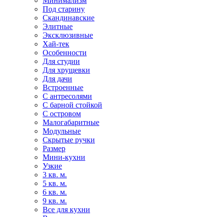
Минимализм
Под старину
Скандинавские
Элитные
Эксклюзивные
Хай-тек
Особенности
Для студии
Для хрущевки
Для дачи
Встроенные
С антресолями
С барной стойкой
С островом
Малогабаритные
Модульные
Скрытые ручки
Размер
Мини-кухни
Узкие
3 кв. м.
5 кв. м.
6 кв. м.
9 кв. м.
Все для кухни