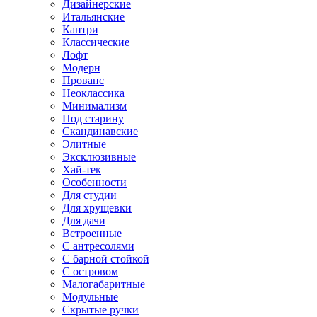
Дизайнерские
Итальянские
Кантри
Классические
Лофт
Модерн
Прованс
Неоклассика
Минимализм
Под старину
Скандинавские
Элитные
Эксклюзивные
Хай-тек
Особенности
Для студии
Для хрущевки
Для дачи
Встроенные
С антресолями
С барной стойкой
С островом
Малогабаритные
Модульные
Скрытые ручки