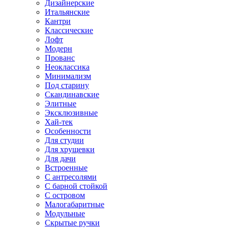
Дизайнерские
Итальянские
Кантри
Классические
Лофт
Модерн
Прованс
Неоклассика
Минимализм
Под старину
Скандинавские
Элитные
Эксклюзивные
Хай-тек
Особенности
Для студии
Для хрущевки
Для дачи
Встроенные
С антресолями
С барной стойкой
С островом
Малогабаритные
Модульные
Скрытые ручки