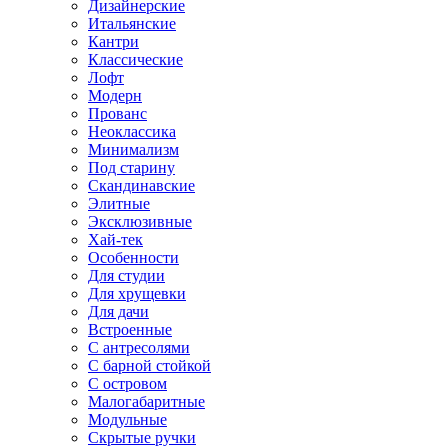
Дизайнерские
Итальянские
Кантри
Классические
Лофт
Модерн
Прованс
Неоклассика
Минимализм
Под старину
Скандинавские
Элитные
Эксклюзивные
Хай-тек
Особенности
Для студии
Для хрущевки
Для дачи
Встроенные
С антресолями
С барной стойкой
С островом
Малогабаритные
Модульные
Скрытые ручки