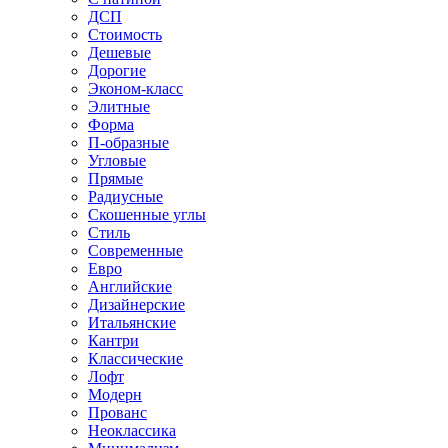
ДСП
Стоимость
Дешевые
Дорогие
Эконом-класс
Элитные
Форма
П-образные
Угловые
Прямые
Радиусные
Скошенные углы
Стиль
Современные
Евро
Английские
Дизайнерские
Итальянские
Кантри
Классические
Лофт
Модерн
Прованс
Неоклассика