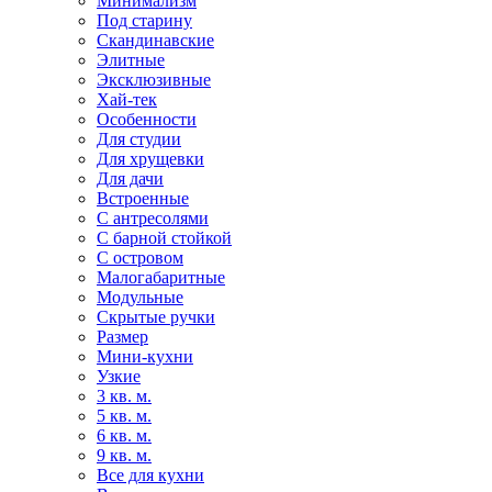
Минимализм
Под старину
Скандинавские
Элитные
Эксклюзивные
Хай-тек
Особенности
Для студии
Для хрущевки
Для дачи
Встроенные
С антресолями
С барной стойкой
С островом
Малогабаритные
Модульные
Скрытые ручки
Размер
Мини-кухни
Узкие
3 кв. м.
5 кв. м.
6 кв. м.
9 кв. м.
Все для кухни