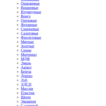
Оранжевые
Вишневые
Изумрудные
Венге
Ореховые
Янтарные
Сиреневые
Салатовые
Фиолетовые
Мятные
Золотые
Синие
Материал
МДФ
Эмаль
Акрил
Береза
Дерево
Дуб
ЛДСП
Массив
Пластик
Шпон
Экошпон
С патиной