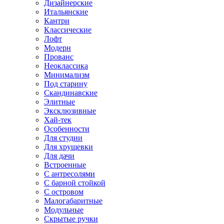
Дизайнерские
Итальянские
Кантри
Классические
Лофт
Модерн
Прованс
Неоклассика
Минимализм
Под старину
Скандинавские
Элитные
Эксклюзивные
Хай-тек
Особенности
Для студии
Для хрущевки
Для дачи
Встроенные
С антресолями
С барной стойкой
С островом
Малогабаритные
Модульные
Скрытые ручки