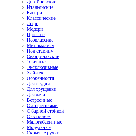
Дизайнерские
Итальянские
Кантри
Классические
Лофт
Модерн
Прованс
Неоклассика
Минимализм
Под старину
Скандинавские
Элитные
Эксклюзивные
Хай-тек
Особенности
Для студии
Для хрущевки
Для дачи
Встроенные
С антресолями
С барной стойкой
С островом
Малогабаритные
Модульные
Скрытые ручки