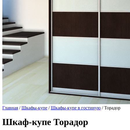
Главная
/
Шкафы-купе
/
Шкафы-купе в гостиную
/ Торадор
Шкаф-купе Торадор