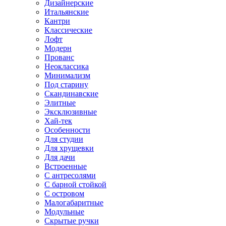
Дизайнерские
Итальянские
Кантри
Классические
Лофт
Модерн
Прованс
Неоклассика
Минимализм
Под старину
Скандинавские
Элитные
Эксклюзивные
Хай-тек
Особенности
Для студии
Для хрущевки
Для дачи
Встроенные
С антресолями
С барной стойкой
С островом
Малогабаритные
Модульные
Скрытые ручки