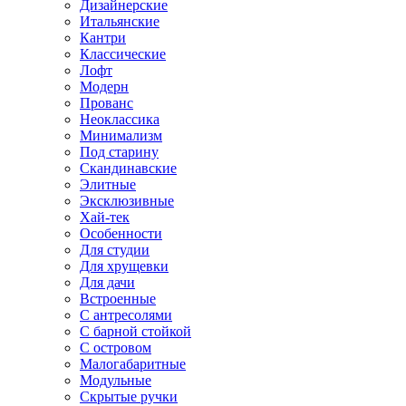
Дизайнерские
Итальянские
Кантри
Классические
Лофт
Модерн
Прованс
Неоклассика
Минимализм
Под старину
Скандинавские
Элитные
Эксклюзивные
Хай-тек
Особенности
Для студии
Для хрущевки
Для дачи
Встроенные
С антресолями
С барной стойкой
С островом
Малогабаритные
Модульные
Скрытые ручки