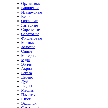
Оранжевые
Вишневые
Изумрудные
Венге
Ореховые
Янтарные
Сиреневые
Салатовые
Фиолетовые
Мятные
Золотые
Синие
Материал
МДФ
Эмаль
Акрил
Береза
Дерево
Дуб
ЛДСП
Массив
Пластик
Шпон
Экошпон
С патиной