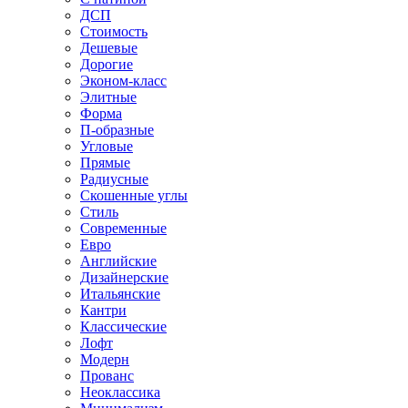
ДСП
Стоимость
Дешевые
Дорогие
Эконом-класс
Элитные
Форма
П-образные
Угловые
Прямые
Радиусные
Скошенные углы
Стиль
Современные
Евро
Английские
Дизайнерские
Итальянские
Кантри
Классические
Лофт
Модерн
Прованс
Неоклассика