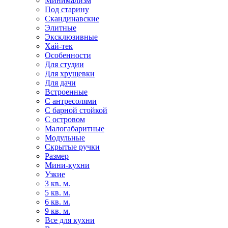
Минимализм
Под старину
Скандинавские
Элитные
Эксклюзивные
Хай-тек
Особенности
Для студии
Для хрущевки
Для дачи
Встроенные
С антресолями
С барной стойкой
С островом
Малогабаритные
Модульные
Скрытые ручки
Размер
Мини-кухни
Узкие
3 кв. м.
5 кв. м.
6 кв. м.
9 кв. м.
Все для кухни