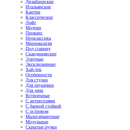
Дизайнерские
Итальянские
Кантри
Классические
Лофт
Модерн
Прованс
Неоклассика
Минимализм
Под старину
Скандинавские
Элитные
Эксклюзивные
Хай-тек
Особенности
Для студии
Для хрущевки
Для дачи
Встроенные
С антресолями
С барной стойкой
С островом
Малогабаритные
Модульные
Скрытые ручки