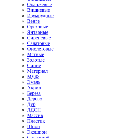
Оранжевые
Вишневые
Изумрудные
Венге
Ореховые
Янтарные
Сиреневые
Салатовые
Фиолетовые
Мятные
Золотые
Синие
Материал
МДФ
Эмаль
Акрил
Береза
Дерево
Дуб
ЛДСП
Массив
Пластик
Шпон
Экошпон
С патиной