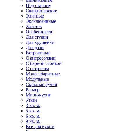
Минимализм
Под старину
Скандинавские
Элитные
Эксклюзивные
Хай-тек
Особенности
Для студии
Для хрущевки
Для дачи
Встроенные
С антресолями
С барной стойкой
С островом
Малогабаритные
Модульные
Скрытые ручки
Размер
Мини-кухни
Узкие
3 кв. м.
5 кв. м.
6 кв. м.
9 кв. м.
Все для кухни