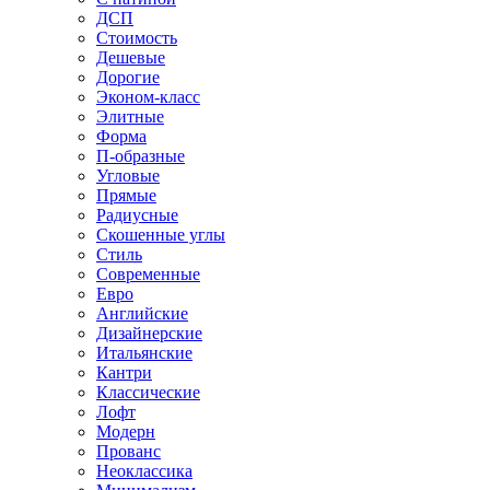
ДСП
Стоимость
Дешевые
Дорогие
Эконом-класс
Элитные
Форма
П-образные
Угловые
Прямые
Радиусные
Скошенные углы
Стиль
Современные
Евро
Английские
Дизайнерские
Итальянские
Кантри
Классические
Лофт
Модерн
Прованс
Неоклассика