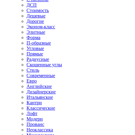
ДСП
Стоимость
Дешевые
Дорогие
Эконом-класс
Элитные
Форма
П-образные
Угловые
Прямые
Радиусные
Скошенные углы
Стиль
Современные
Евро
Английские
Дизайнерские
Итальянские
Кантри
Классические
Лофт
Модерн
Прованс
Неоклассика