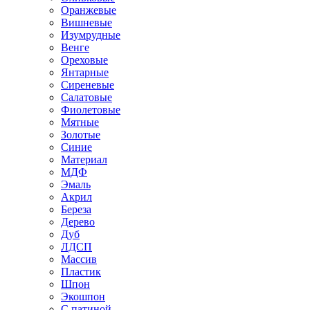
Оранжевые
Вишневые
Изумрудные
Венге
Ореховые
Янтарные
Сиреневые
Салатовые
Фиолетовые
Мятные
Золотые
Синие
Материал
МДФ
Эмаль
Акрил
Береза
Дерево
Дуб
ЛДСП
Массив
Пластик
Шпон
Экошпон
С патиной