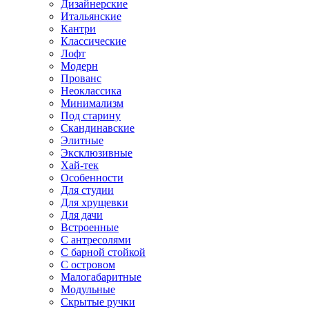
Дизайнерские
Итальянские
Кантри
Классические
Лофт
Модерн
Прованс
Неоклассика
Минимализм
Под старину
Скандинавские
Элитные
Эксклюзивные
Хай-тек
Особенности
Для студии
Для хрущевки
Для дачи
Встроенные
С антресолями
С барной стойкой
С островом
Малогабаритные
Модульные
Скрытые ручки