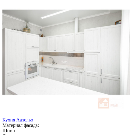
Кухня Адзельо
Материал фасада:
Шпон