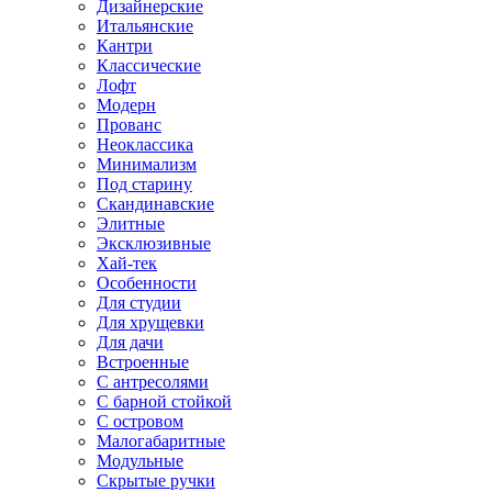
Дизайнерские
Итальянские
Кантри
Классические
Лофт
Модерн
Прованс
Неоклассика
Минимализм
Под старину
Скандинавские
Элитные
Эксклюзивные
Хай-тек
Особенности
Для студии
Для хрущевки
Для дачи
Встроенные
С антресолями
С барной стойкой
С островом
Малогабаритные
Модульные
Скрытые ручки