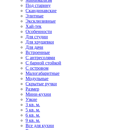
Минимализм
Под старину
Скандинавские
Элитные
Эксклюзивные
Хай-тек
Особенности
Для студии
Для хрущевки
Для дачи
Встроенные
С антресолями
С барной стойкой
С островом
Малогабаритные
Модульные
Скрытые ручки
Размер
Мини-кухни
Узкие
3 кв. м.
5 кв. м.
6 кв. м.
9 кв. м.
Все для кухни