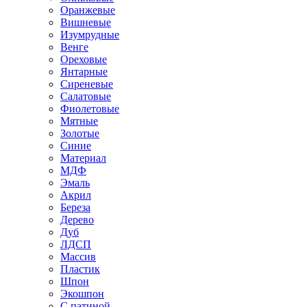
Оранжевые
Вишневые
Изумрудные
Венге
Ореховые
Янтарные
Сиреневые
Салатовые
Фиолетовые
Мятные
Золотые
Синие
Материал
МДФ
Эмаль
Акрил
Береза
Дерево
Дуб
ЛДСП
Массив
Пластик
Шпон
Экошпон
С патиной