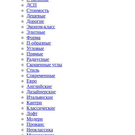
ДСП
Стоимость
Дешевые
Дорогие
Эконом-класс
Элитные
Форма
П-образные
Угловые
Прямые
Радиусные
Скошенные углы
Стиль
Современные
Евро
Английские
Дизайнерские
Итальянские
Кантри
Классические
Лофт
Модерн
Прованс
Неоклассика