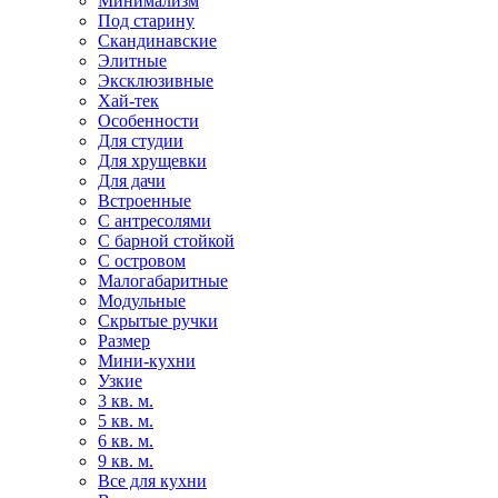
Минимализм
Под старину
Скандинавские
Элитные
Эксклюзивные
Хай-тек
Особенности
Для студии
Для хрущевки
Для дачи
Встроенные
С антресолями
С барной стойкой
С островом
Малогабаритные
Модульные
Скрытые ручки
Размер
Мини-кухни
Узкие
3 кв. м.
5 кв. м.
6 кв. м.
9 кв. м.
Все для кухни