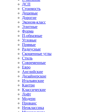
ДСП
Стоимость
Дешевые
Дорогие
Эконом-класс
Элитные
Форма
П-образные
Угловые
Прямые
Радиусные
Скошенные углы
Стиль
Современные
Евро
Английские
Дизайнерские
Итальянские
Кантри
Классические
Лофт
Модерн
Прованс
Неоклассика