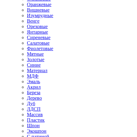
Оранжевые
Вишневые
Изумрудные
Венге
Ореховые
Янтарные
Сиреневые
Салатовые
Фиолетовые
Мятные
Золотые
Синие
Материал
МДФ
Эмаль
Акрил
Береза
Дерево
Дуб
ЛДСП
Массив
Пластик
Шпон
Экошпон
С патиной