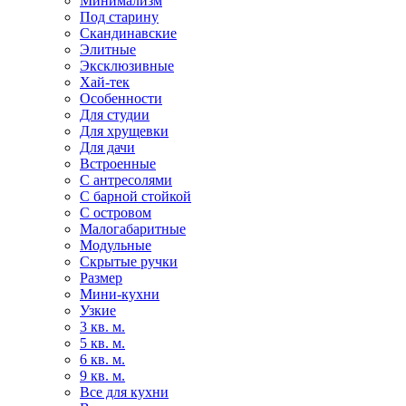
Минимализм
Под старину
Скандинавские
Элитные
Эксклюзивные
Хай-тек
Особенности
Для студии
Для хрущевки
Для дачи
Встроенные
С антресолями
С барной стойкой
С островом
Малогабаритные
Модульные
Скрытые ручки
Размер
Мини-кухни
Узкие
3 кв. м.
5 кв. м.
6 кв. м.
9 кв. м.
Все для кухни