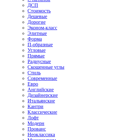
ДСП
Стоимость
Дешевые
Дорогие
Эконом-класс
Элитные
Форма
П-образные
Угловые
Прямые
Радиусные
Скошенные углы
Стиль
Современные
Евро
Английские
Дизайнерские
Итальянские
Кантри
Классические
Лофт
Модерн
Прованс
Неоклассика