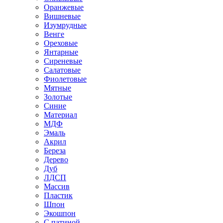
Оранжевые
Вишневые
Изумрудные
Венге
Ореховые
Янтарные
Сиреневые
Салатовые
Фиолетовые
Мятные
Золотые
Синие
Материал
МДФ
Эмаль
Акрил
Береза
Дерево
Дуб
ЛДСП
Массив
Пластик
Шпон
Экошпон
С патиной