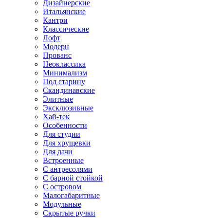
Дизайнерские
Итальянские
Кантри
Классические
Лофт
Модерн
Прованс
Неоклассика
Минимализм
Под старину
Скандинавские
Элитные
Эксклюзивные
Хай-тек
Особенности
Для студии
Для хрущевки
Для дачи
Встроенные
С антресолями
С барной стойкой
С островом
Малогабаритные
Модульные
Скрытые ручки