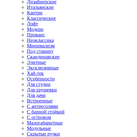
Дизайнерские
Итальянские
Кантри
Классические
Лофт
Модерн
Прованс
Неоклассика
Минимализм
Под старину
Скандинавские
Элитные
Эксклюзивные
Хай-тек
Особенности
Для студии
Для хрущевки
Для дачи
Встроенные
С антресолями
С барной стойкой
С островом
Малогабаритные
Модульные
Скрытые ручки