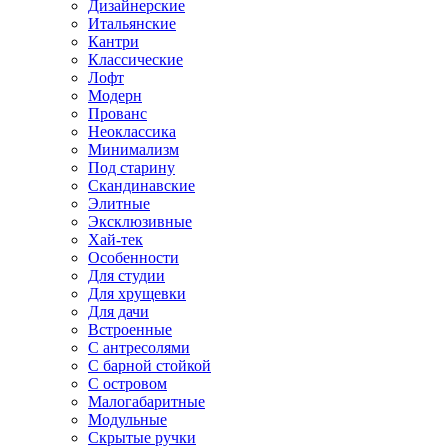
Дизайнерские
Итальянские
Кантри
Классические
Лофт
Модерн
Прованс
Неоклассика
Минимализм
Под старину
Скандинавские
Элитные
Эксклюзивные
Хай-тек
Особенности
Для студии
Для хрущевки
Для дачи
Встроенные
С антресолями
С барной стойкой
С островом
Малогабаритные
Модульные
Скрытые ручки