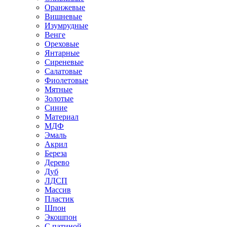
Оранжевые
Вишневые
Изумрудные
Венге
Ореховые
Янтарные
Сиреневые
Салатовые
Фиолетовые
Мятные
Золотые
Синие
Материал
МДФ
Эмаль
Акрил
Береза
Дерево
Дуб
ЛДСП
Массив
Пластик
Шпон
Экошпон
С патиной