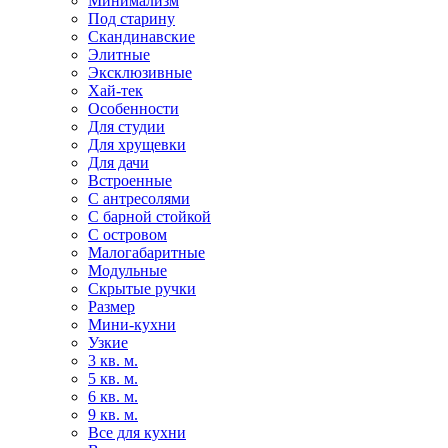
Минимализм
Под старину
Скандинавские
Элитные
Эксклюзивные
Хай-тек
Особенности
Для студии
Для хрущевки
Для дачи
Встроенные
С антресолями
С барной стойкой
С островом
Малогабаритные
Модульные
Скрытые ручки
Размер
Мини-кухни
Узкие
3 кв. м.
5 кв. м.
6 кв. м.
9 кв. м.
Все для кухни