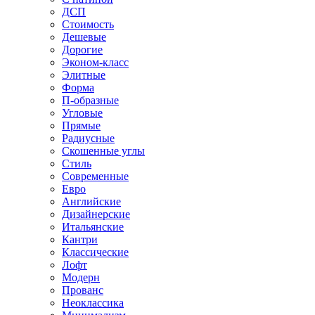
ДСП
Стоимость
Дешевые
Дорогие
Эконом-класс
Элитные
Форма
П-образные
Угловые
Прямые
Радиусные
Скошенные углы
Стиль
Современные
Евро
Английские
Дизайнерские
Итальянские
Кантри
Классические
Лофт
Модерн
Прованс
Неоклассика