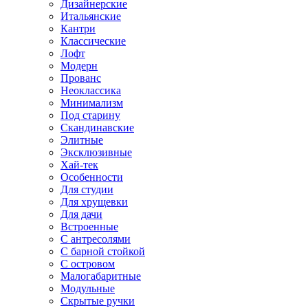
Дизайнерские
Итальянские
Кантри
Классические
Лофт
Модерн
Прованс
Неоклассика
Минимализм
Под старину
Скандинавские
Элитные
Эксклюзивные
Хай-тек
Особенности
Для студии
Для хрущевки
Для дачи
Встроенные
С антресолями
С барной стойкой
С островом
Малогабаритные
Модульные
Скрытые ручки