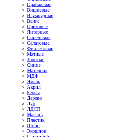
Оранжевые
Вишневые
Изумрудные
Венге
Ореховые
Янтарные
Сиреневые
Салатовые
Фиолетовые
Мятные
Золотые
Синие
Материал
МДФ
Эмаль
Акрил
Береза
Дерево
Дуб
ЛДСП
Массив
Пластик
Шпон
Экошпон
С патиной