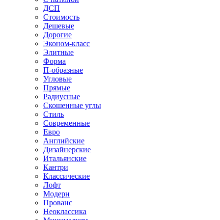
ДСП
Стоимость
Дешевые
Дорогие
Эконом-класс
Элитные
Форма
П-образные
Угловые
Прямые
Радиусные
Скошенные углы
Стиль
Современные
Евро
Английские
Дизайнерские
Итальянские
Кантри
Классические
Лофт
Модерн
Прованс
Неоклассика