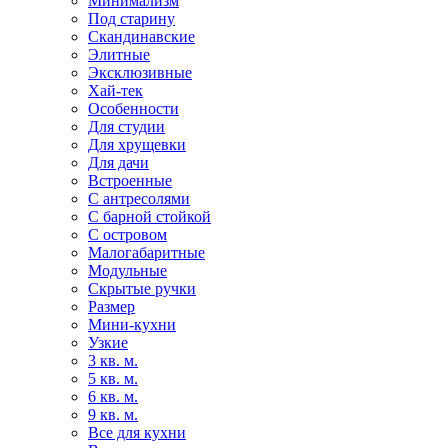
Минимализм
Под старину
Скандинавские
Элитные
Эксклюзивные
Хай-тек
Особенности
Для студии
Для хрущевки
Для дачи
Встроенные
С антресолями
С барной стойкой
С островом
Малогабаритные
Модульные
Скрытые ручки
Размер
Мини-кухни
Узкие
3 кв. м.
5 кв. м.
6 кв. м.
9 кв. м.
Все для кухни