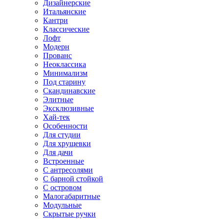
Дизайнерские
Итальянские
Кантри
Классические
Лофт
Модерн
Прованс
Неоклассика
Минимализм
Под старину
Скандинавские
Элитные
Эксклюзивные
Хай-тек
Особенности
Для студии
Для хрущевки
Для дачи
Встроенные
С антресолями
С барной стойкой
С островом
Малогабаритные
Модульные
Скрытые ручки