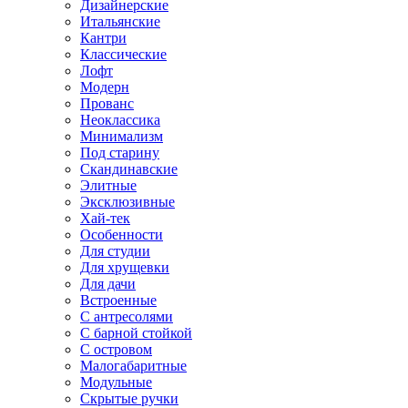
Дизайнерские
Итальянские
Кантри
Классические
Лофт
Модерн
Прованс
Неоклассика
Минимализм
Под старину
Скандинавские
Элитные
Эксклюзивные
Хай-тек
Особенности
Для студии
Для хрущевки
Для дачи
Встроенные
С антресолями
С барной стойкой
С островом
Малогабаритные
Модульные
Скрытые ручки