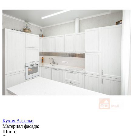
Кухня Адзельо
Материал фасада:
Шпон