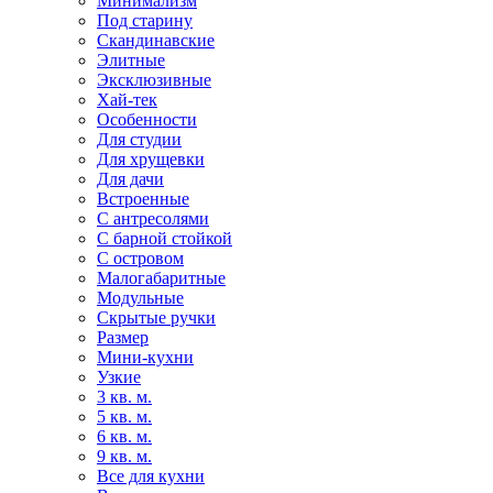
Минимализм
Под старину
Скандинавские
Элитные
Эксклюзивные
Хай-тек
Особенности
Для студии
Для хрущевки
Для дачи
Встроенные
С антресолями
С барной стойкой
С островом
Малогабаритные
Модульные
Скрытые ручки
Размер
Мини-кухни
Узкие
3 кв. м.
5 кв. м.
6 кв. м.
9 кв. м.
Все для кухни