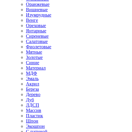
Оранжевые
Вишневые
Изумрудные
Венге
Ореховые
Янтарные
Сиреневые
Салатовые
Фиолетовые
Мятные
Золотые
Синие
Материал
МДФ
Эмаль
Акрил
Береза
Дерево
Дуб
ЛДСП
Массив
Пластик
Шпон
Экошпон
С патиной