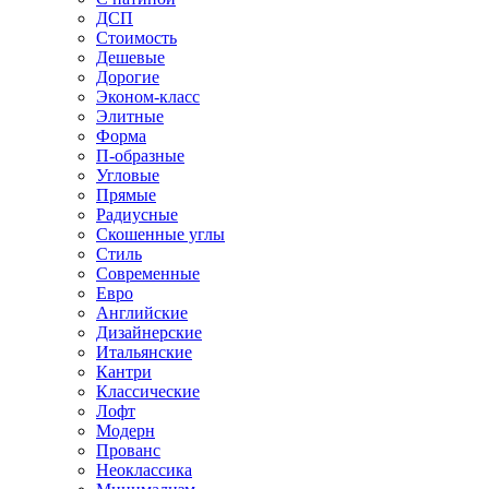
ДСП
Стоимость
Дешевые
Дорогие
Эконом-класс
Элитные
Форма
П-образные
Угловые
Прямые
Радиусные
Скошенные углы
Стиль
Современные
Евро
Английские
Дизайнерские
Итальянские
Кантри
Классические
Лофт
Модерн
Прованс
Неоклассика