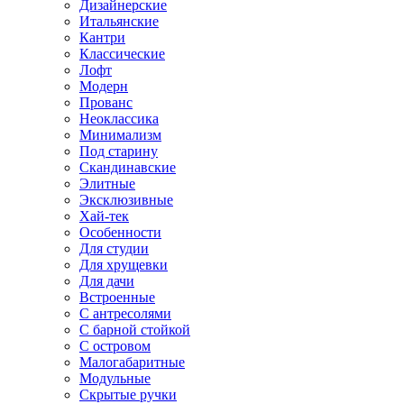
Дизайнерские
Итальянские
Кантри
Классические
Лофт
Модерн
Прованс
Неоклассика
Минимализм
Под старину
Скандинавские
Элитные
Эксклюзивные
Хай-тек
Особенности
Для студии
Для хрущевки
Для дачи
Встроенные
С антресолями
С барной стойкой
С островом
Малогабаритные
Модульные
Скрытые ручки