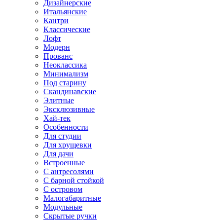
Дизайнерские
Итальянские
Кантри
Классические
Лофт
Модерн
Прованс
Неоклассика
Минимализм
Под старину
Скандинавские
Элитные
Эксклюзивные
Хай-тек
Особенности
Для студии
Для хрущевки
Для дачи
Встроенные
С антресолями
С барной стойкой
С островом
Малогабаритные
Модульные
Скрытые ручки