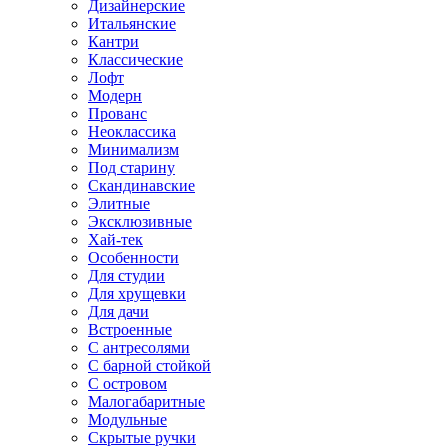
Дизайнерские
Итальянские
Кантри
Классические
Лофт
Модерн
Прованс
Неоклассика
Минимализм
Под старину
Скандинавские
Элитные
Эксклюзивные
Хай-тек
Особенности
Для студии
Для хрущевки
Для дачи
Встроенные
С антресолями
С барной стойкой
С островом
Малогабаритные
Модульные
Скрытые ручки