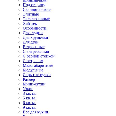
Минимализм
Под старину
Скандинавские
Элитные
Эксклюзивные
Хай-тек
Особенности
Для студии
Для хрущевки
Для дачи
Встроенные
С антресолями
С барной стойкой
С островом
Малогабаритные
Модульные
Скрытые ручки
Размер
Мини-кухни
Узкие
3 кв. м.
5 кв. м.
6 кв. м.
9 кв. м.
Все для кухни