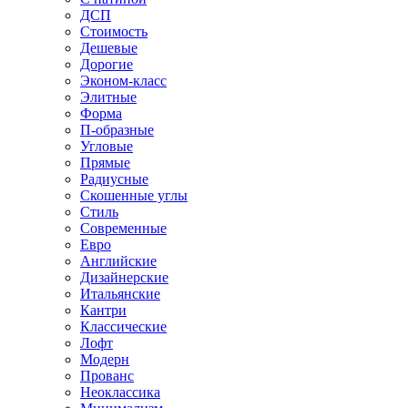
ДСП
Стоимость
Дешевые
Дорогие
Эконом-класс
Элитные
Форма
П-образные
Угловые
Прямые
Радиусные
Скошенные углы
Стиль
Современные
Евро
Английские
Дизайнерские
Итальянские
Кантри
Классические
Лофт
Модерн
Прованс
Неоклассика