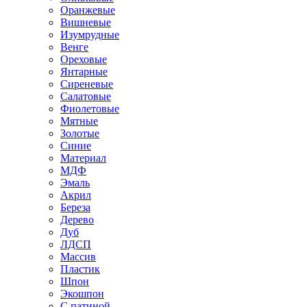
Оранжевые
Вишневые
Изумрудные
Венге
Ореховые
Янтарные
Сиреневые
Салатовые
Фиолетовые
Мятные
Золотые
Синие
Материал
МДФ
Эмаль
Акрил
Береза
Дерево
Дуб
ЛДСП
Массив
Пластик
Шпон
Экошпон
С патиной