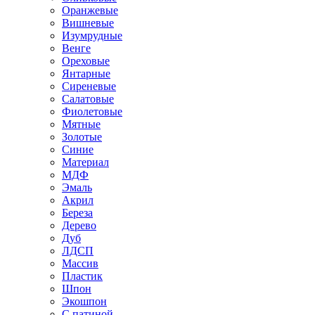
Оранжевые
Вишневые
Изумрудные
Венге
Ореховые
Янтарные
Сиреневые
Салатовые
Фиолетовые
Мятные
Золотые
Синие
Материал
МДФ
Эмаль
Акрил
Береза
Дерево
Дуб
ЛДСП
Массив
Пластик
Шпон
Экошпон
С патиной