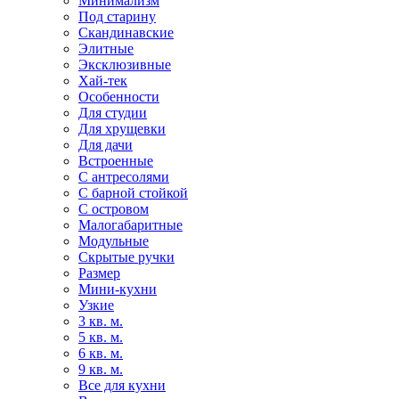
Минимализм
Под старину
Скандинавские
Элитные
Эксклюзивные
Хай-тек
Особенности
Для студии
Для хрущевки
Для дачи
Встроенные
С антресолями
С барной стойкой
С островом
Малогабаритные
Модульные
Скрытые ручки
Размер
Мини-кухни
Узкие
3 кв. м.
5 кв. м.
6 кв. м.
9 кв. м.
Все для кухни