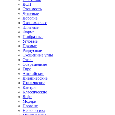
ДСП
Стоимость
Дешевые
Дорогие
Эконом-класс
Элитные
Форма
П-образные
Угловые
Прямые
Радиусные
Скошенные углы
Стиль
Современные
Евро
Английские
Дизайнерские
Итальянские
Кантри
Классические
Лофт
Модерн
Прованс
Неоклассика