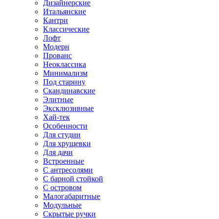
Дизайнерские
Итальянские
Кантри
Классические
Лофт
Модерн
Прованс
Неоклассика
Минимализм
Под старину
Скандинавские
Элитные
Эксклюзивные
Хай-тек
Особенности
Для студии
Для хрущевки
Для дачи
Встроенные
С антресолями
С барной стойкой
С островом
Малогабаритные
Модульные
Скрытые ручки