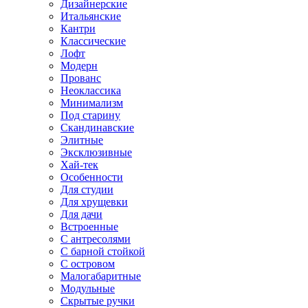
Дизайнерские
Итальянские
Кантри
Классические
Лофт
Модерн
Прованс
Неоклассика
Минимализм
Под старину
Скандинавские
Элитные
Эксклюзивные
Хай-тек
Особенности
Для студии
Для хрущевки
Для дачи
Встроенные
С антресолями
С барной стойкой
С островом
Малогабаритные
Модульные
Скрытые ручки