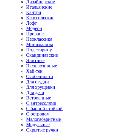
Дизайнерские
Итальянские
Кантри
Классические
Лофт
Модерн
Прованс
Неоклассика
Минимализм
Под старину
Скандинавские
Элитные
Эксклюзивные
Хай-тек
Особенности
Для студии
Для хрущевки
Для дачи
Встроенные
С антресолями
С барной стойкой
С островом
Малогабаритные
Модульные
Скрытые ручки