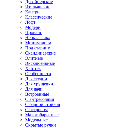
Дизайнерские
Итальянские
Кантри
Классические
Лофт
Модерн
Прованс
Неоклассика
Минимализм
Под старину
Скандинавские
Элитные
Эксклюзивные
Хай-тек
Особенности
Для студии
Для хрущевки
Для дачи
Встроенные
С антресолями
С барной стойкой
С островом
Малогабаритные
Модульные
Скрытые ручки