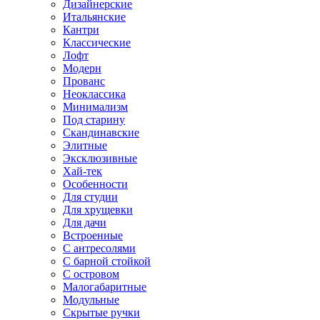
Дизайнерские
Итальянские
Кантри
Классические
Лофт
Модерн
Прованс
Неоклассика
Минимализм
Под старину
Скандинавские
Элитные
Эксклюзивные
Хай-тек
Особенности
Для студии
Для хрущевки
Для дачи
Встроенные
С антресолями
С барной стойкой
С островом
Малогабаритные
Модульные
Скрытые ручки