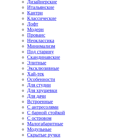
Дизайнерские
Итальянские
Кантри
Классические
Лофт
Модерн
Прованс
Неоклассика
Минимализм
Под старину
Скандинавские
Элитные
Эксклюзивные
Хай-тек
Особенности
Для студии
Для хрущевки
Для дачи
Встроенные
С антресолями
С барной стойкой
С островом
Малогабаритные
Модульные
Скрытые ручки